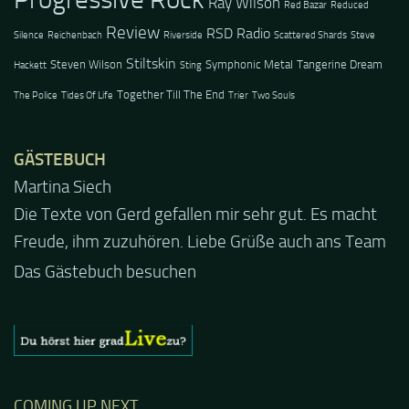
Ray Wilson
Red Bazar
Reduced
Review
RSD Radio
Silence
Reichenbach
Riverside
Scattered Shards
Steve
Stiltskin
Steven Wilson
Symphonic Metal
Tangerine Dream
Hackett
Sting
Together Till The End
The Police
Tides Of Life
Trier
Two Souls
GÄSTEBUCH
Jacel
Guten Abend und auch von uns nochmals besten
Dank für die tolle Mucke zur Party! Der aktuelle Live
Stream ist eine schöne Zusammenfassung - Merci...
Das Gästebuch besuchen