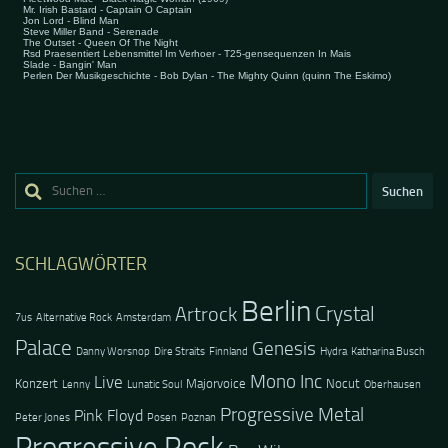
Suchen
nach:
SCHLAGWÖRTER
Berlin
Crystal
Artrock
7us
Alternative Rock
Amsterdam
Palace
Genesis
Danny Worsnop
Dire Straits
Finnland
Hydra
Katharina Busch
Mono Inc
Live
Konzert
Majorvoice
Nocut
Lenny
Lunatic Soul
Oberhausen
Progressive Metal
Pink Floyd
Peter Jones
Posen
Poznan
Progressive Rock