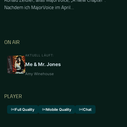
Ronald Zeidler, alias MajorVoice, „A New Chapter“.
Nachdem ich MajorVoice im April...
ON AIR
AKTUELL LÄUFT:
Me & Mr. Jones
Amy Winehouse
PLAYER
Full Quality
Mobile Quality
Chat