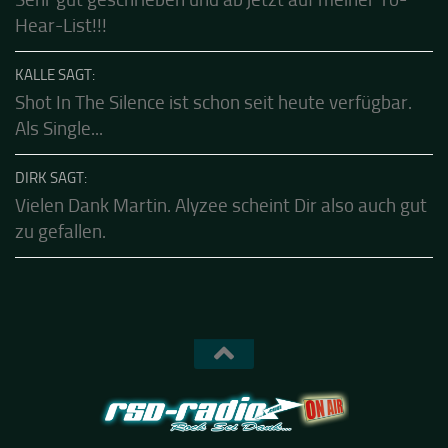
CALLE SAGT:
Sehr gut geschrieben und ab jetzt auf meiner To-
Hear-List!!!
KALLE SAGT:
Shot In The Silence ist schon seit heute verfügbar.
Als Single...
DIRK SAGT:
Vielen Dank Martin. Alyzee scheint Dir also auch gut
zu gefallen.