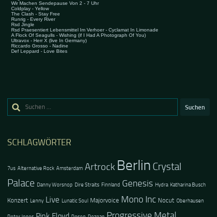
Suchen
nach:
SCHLAGWÖRTER
Berlin
Crystal
Artrock
7us
Alternative Rock
Amsterdam
Palace
Genesis
Danny Worsnop
Dire Straits
Finnland
Hydra
Katharina Busch
Mono Inc
Live
Konzert
Majorvoice
Nocut
Lenny
Lunatic Soul
Oberhausen
Progressive Metal
Pink Floyd
Peter Jones
Posen
Poznan