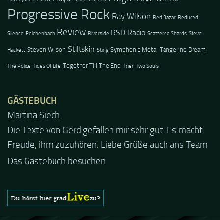
Progressive Rock
Ray Wilson
Red Bazar
Reduced
Review
RSD Radio
Silence
Reichenbach
Riverside
Scattered Shards
Steve
Stiltskin
Steven Wilson
Symphonic Metal
Tangerine Dream
Hackett
Sting
Together Till The End
The Police
Tides Of Life
Trier
Two Souls
GÄSTEBUCH
Martina Siech
Jacel
Die Texte von Gerd gefallen mir sehr gut. Es macht
Guten Abend und auch von uns nochmals besten
Freude, ihm zuzuhören. Liebe Grüße auch ans Team
Dank für die tolle Mucke zur Party! Der aktuelle Live
Stream ist eine schöne Zusammenfassung - Merci...
Das Gästebuch besuchen