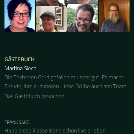
GÄSTEBUCH
Martina Siech
Jacel
Die Texte von Gerd gefallen mir sehr gut. Es macht
Guten Abend und auch von uns nochmals besten
Freude, ihm zuzuhören. Liebe Grüße auch ans Team
Dank für die tolle Mucke zur Party! Der aktuelle Live
Stream ist eine schöne Zusammenfassung - Merci...
Das Gästebuch besuchen